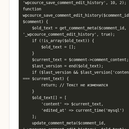
'wpcource_save_comment_edit_history', 10, 2);

function 
wpcource_save_comment_edit_history($comment_id
$comment) {

    $old_text = get_comment_meta($comment_id, 
'_wpcource_comment_edit_history', true);

    if (!is_array($old_text)) {

        $old_text = [];

    }

    $current_text = $comment->comment_content;

    $last_version = end($old_text);

    if ($last_version && $last_version['content'] 
=== $current_text) {

        return; // Текст не изменился

    }

    $old_text[] = [

        'content' => $current_text,

        'edited_at' => current_time('mysql')

    ];

    update_comment_meta($comment_id, 