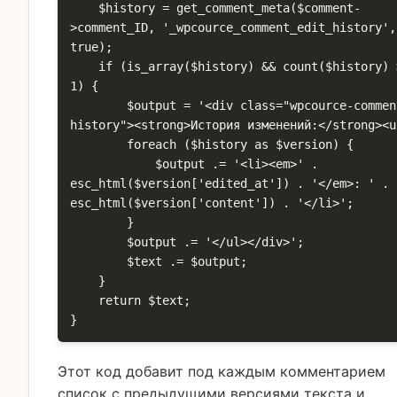
    $history = get_comment_meta($comment-
>comment_ID, '_wpcource_comment_edit_history',
true);

    if (is_array($history) && count($history) > 
1) {

        $output = '<div class="wpcource-comment-
history"><strong>История изменений:</strong><ul
        foreach ($history as $version) {

            $output .= '<li><em>' . 
esc_html($version['edited_at']) . '</em>: ' . 
esc_html($version['content']) . '</li>';

        }

        $output .= '</ul></div>';

        $text .= $output;

    }

    return $text;

}
Этот код добавит под каждым комментарием
список с предыдущими версиями текста и