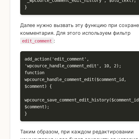
'_wpcource_comment_edit_history', $old_text);

}
Далее нужно вызвать эту функцию при сохран
комментария. Для этого используем фильтр
:
edit_comment
add_action('edit_comment', 
'wpcource_handle_comment_edit', 10, 2);

function 
wpcource_handle_comment_edit($comment_id, 
$comment) {

wpcource_save_comment_edit_history($comment_id
$comment);

}
Таким образом, при каждом редактировании