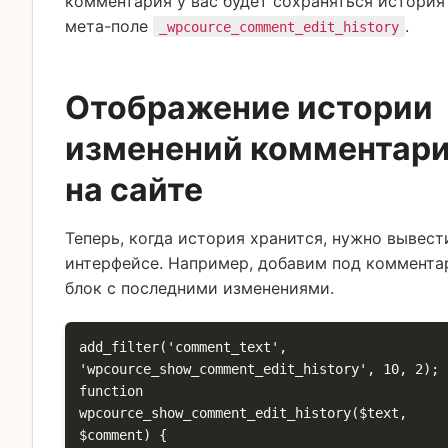
комментария у вас будет сохраняться история
мета-поле
.
_wpcource_comment_edit_history
Отображение истории
изменений комментар
на сайте
Теперь, когда история хранится, нужно вывест
интерфейсе. Например, добавим под коммент
блок с последними изменениями.
add_filter('comment_text', 
'wpcource_show_comment_edit_history', 10, 2);

function 
wpcource_show_comment_edit_history($text, 
$comment) {
