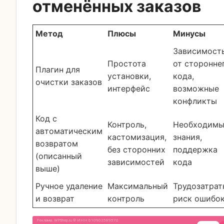
отменённых заказов
Метод
Плюсы
Минусы
Зависимост
Простота
от сторонне
Плагин для
установки,
кода,
очистки заказов
интерфейс
возможные
конфликты
Код с
Контроль,
Необходим
автоматическим
кастомизация,
знания,
возвратом
без сторонних
поддержка
(описанный
зависимостей
кода
выше)
Ручное удаление
Максимальный
Трудозатрат
и возврат
контроль
риск ошибо