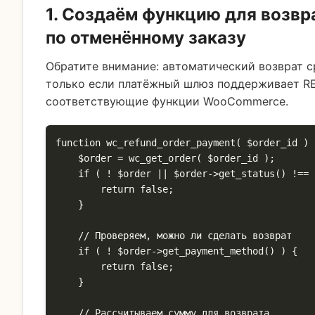
1. Создаём функцию для возвр
по отменённому заказу
Обратите внимание: автоматический возврат с
только если платёжный шлюз поддерживает RE
соответствующие функции WooCommerce.
function wc_refund_order_payment( $order_id ) {
    $order = wc_get_order( $order_id );

    if ( ! $order || $order->get_status() !== 'cancelled' ) {

        return false;

    }

    // Проверяем, можно ли сделать возврат

    if ( ! $order->get_payment_method() ) {

        return false;

    }

    // Рассчитываем сумму для возврата
