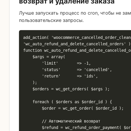
возврат и удаление заказа
Лучше запускать процесс по cron, чтобы не за
пользовательские запросы.
add_action( 'woocommerce_cancelled_order_clean
'wc_auto_refund_and_delete_cancelled_orders' );
function wc_auto_refund_and_delete_cancelled_o
    $args = array(

        'limit'        => -1,

        'status'       => 'cancelled',

        'return'       => 'ids',

    );

    $orders = wc_get_orders( $args );

    foreach ( $orders as $order_id ) {

        $order = wc_get_order( $order_id );

        // Автоматический возврат

        $refund = wc_refund_order_payment( $order_id );
