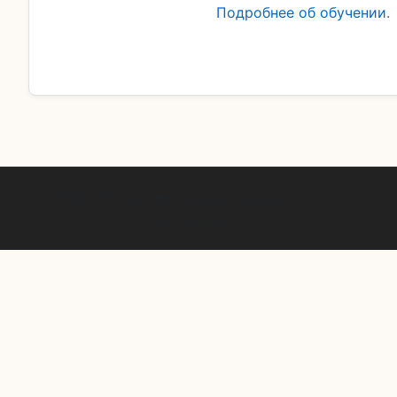
Подробнее об обучении
.
2026 WPCource ❤ Обучение вордпресс © Все
права защищены.