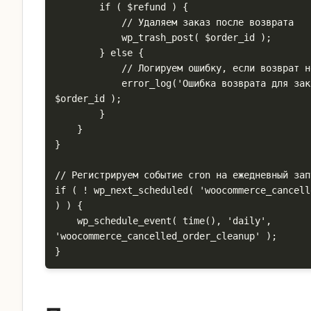
        if ( $refund ) {

            // Удаляем заказ после возврата

            wp_trash_post( $order_id );

        } else {

            // Логируем ошибку, если возврат не выполнен

            error_log('Ошибка возврата для заказа ID: ' . 
$order_id );

        }

    }

}

// Регистрируем событие cron на ежедневный запу
if ( ! wp_next_scheduled( 'woocommerce_cancell
) ) {

    wp_schedule_event( time(), 'daily', 
'woocommerce_cancelled_order_cleanup' );

}