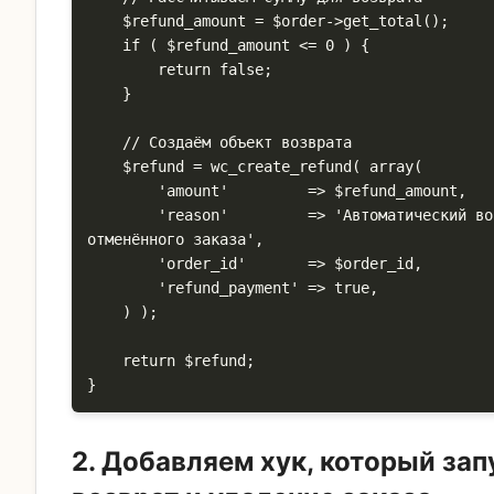
    $refund_amount = $order->get_total();

    if ( $refund_amount <= 0 ) {

        return false;

    }

    // Создаём объект возврата

    $refund = wc_create_refund( array(

        'amount'         => $refund_amount,

        'reason'         => 'Автоматический возврат для 
отменённого заказа',

        'order_id'       => $order_id,

        'refund_payment' => true,

    ) );

    return $refund;

}
2. Добавляем хук, который зап