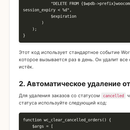
            "DELETE FROM {$wpdb->prefix}woocommerce_sessions WHERE 
session_expiry < %d",

            $expiration

        )

    );

}
Этот код использует стандартное событие Wo
которое вызывается раз в день. Он удалит все
истёк.
2. Автоматическое удаление о
Для удаления заказов со статусом
ч
cancelled
статуса используйте следующий код:
function wc_clear_cancelled_orders() {

    $args = [
