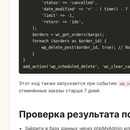
        'status' => 'cancelled',

        'date_modified' => '<' . ( time() - 7 * DAY_IN_SECONDS ),

        'limit' => -1,

        'return' => 'ids',

    ];

    $orders = wc_get_orders($args);

    foreach ($orders as $order_id) {

        wp_delete_post($order_id, true); // Полное удаление

    }

}

add_action('wp_scheduled_delete', 'wc_clear_ca
Этот код также запускается при событии
wp_s
отменённые заказы старше 7 дней.
Проверка результата п
Зайдите в базу данных через phpMyAdmin ил