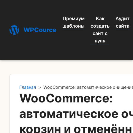
Премиум
Как
Аудит
шаблоны
создать
сайта
WPCource
сайт с
нуля
Главная
>
WooCommerce: автоматическое очищение 
WooCommerce:
автоматическое о
корзин и отменённ