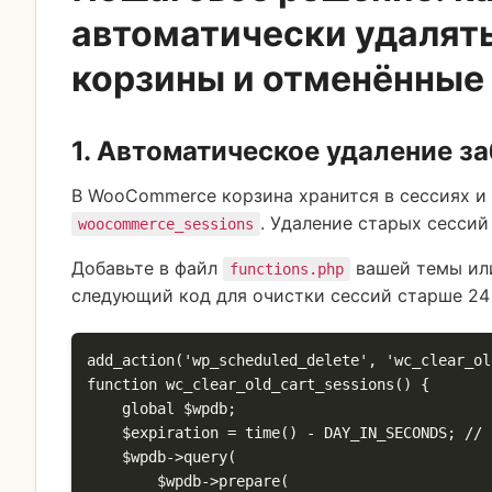
автоматически удалят
корзины и отменённые
1. Автоматическое удаление з
В WooCommerce корзина хранится в сессиях и 
. Удаление старых сессий
woocommerce_sessions
Добавьте в файл
вашей темы или
functions.php
следующий код для очистки сессий старше 24 
add_action('wp_scheduled_delete', 'wc_clear_ol
function wc_clear_old_cart_sessions() {

    global $wpdb;

    $expiration = time() - DAY_IN_SECONDS; // 24 часа назад

    $wpdb->query(

        $wpdb->prepare(
