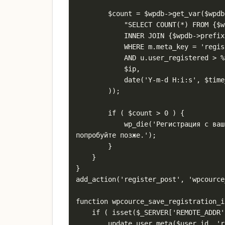
        $count = $wpdb->get_var($wpdb->prepare(

            "SELECT COUNT(*) FROM {$wpdb->prefix}users u

            INNER JOIN {$wpdb->prefix}usermeta m ON u.ID = m.user_id

            WHERE m.meta_key = 'registration_ip' AND m.meta_value = %s

            AND u.user_registered > %s",

            $ip,

            date('Y-m-d H:i:s', $time_threshold)

        ));

        if ( $count > 0 ) {

            wp_die('Регистрация с вашего IP уже была в течение последнего часа. Пожалуйста, 
попробуйте позже.');

        }

    }

}

add_action('register_post', 'wpcource
function wpcource_save_registration_i
    if ( isset($_SERVER['REMOTE_ADDR']) ) {

        update_user_meta($user_id, 'registration_ip', $_SERVER['REMOTE_ADDR']);
