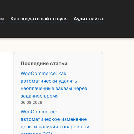
ны
Как создать сайт с нуля
Аудит сайта
Последние статьи
WooCommerce: как
автоматически удалять
неоплаченные заказы через
заданное время
06.08.2026
WooCommerce:
автоматическое изменение
цены и наличия товаров при