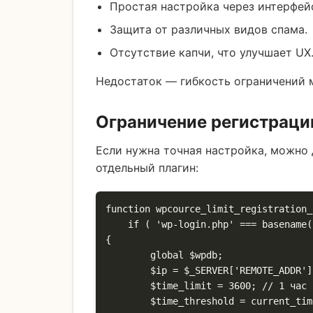
Простая настройка через интерфей
Защита от различных видов спама.
Отсутствие капчи, что улучшает UX
Недостаток — гибкость ограничений 
Ограничение регистрации
Если нужна точная настройка, можно
отдельный плагин:
function wpcource_limit_registration_
    if ( 'wp-login.php' === basename($_SERVER['PHP_SELF']) && isset($_POST['user_login']) ) 
{

        global $wpdb;

        $ip = $_SERVER['REMOTE_ADDR'];

        $time_limit = 3600; // 1 час в секундах

        $time_threshold = current_time('timestamp') - $time_limit;
