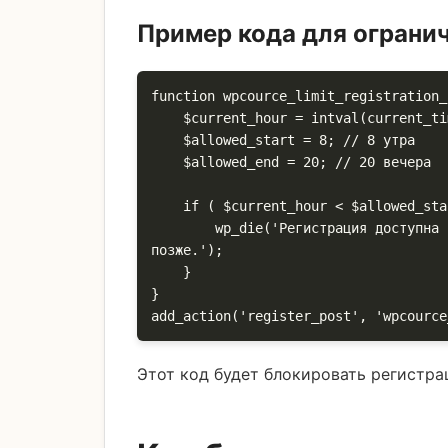
Пример кода для ограни
function wpcource_limit_registration_
    $current_hour = intval(current_time('H'));

    $allowed_start = 8; // 8 утра

    $allowed_end = 20; // 20 вечера

    if ( $current_hour < $allowed_start || $current_hour >= $allowed_end ) {

        wp_die('Регистрация доступна только с 8:00 до 20:00. Пожалуйста, попробуйте 
позже.');

    }

}

add_action('register_post', 'wpcource
Этот код будет блокировать регистра