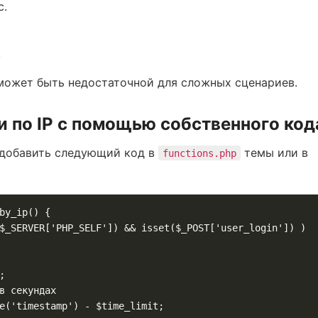
с.
.
может быть недостаточной для сложных сценариев.
 по IP с помощью собственного код
 добавить следующий код в
темы или в
functions.php
by_ip() {
