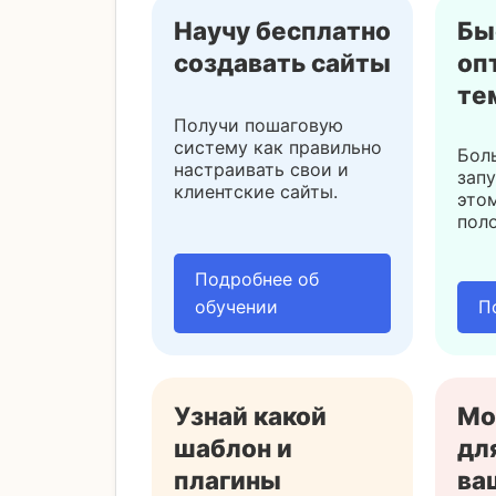
Научу бесплатно
Бы
создавать сайты
оп
те
Получи пошаговую
систему как правильно
Бол
настраивать свои и
зап
клиентские сайты.
это
пол
Подробнее об
обучении
П
Узнай какой
Мо
шаблон и
дл
плагины
ва