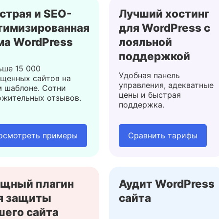
страя и SEO-
Лучший хостинг
тимизированная
для WordPress с
ма WordPress
лояльной
поддержкой
ьше 15 000
Удобная панель
ущенных сайтов на
управления, адекватные
м шаблоне. Сотни
цены и быстрая
ожительных отзывов.
поддержка.
осмотреть примеры
Сравнить тарифы
щный плагин
Аудит WordPress
я защиты
сайта
шего сайта