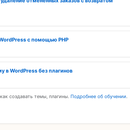
удаление отменённых заказов с возвратом
в WordPress с помощью PHP
у в WordPress без плагинов
 как создавать темы, плагины.
Подробнее об обучении
.