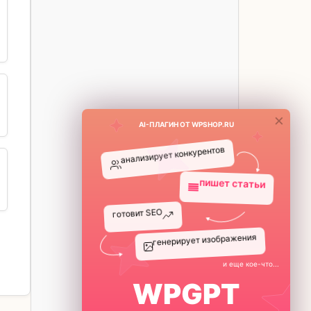
×
AI-ПЛАГИН ОТ WPSHOP.RU
анализирует конкурентов
пишет статьи
WPGPT