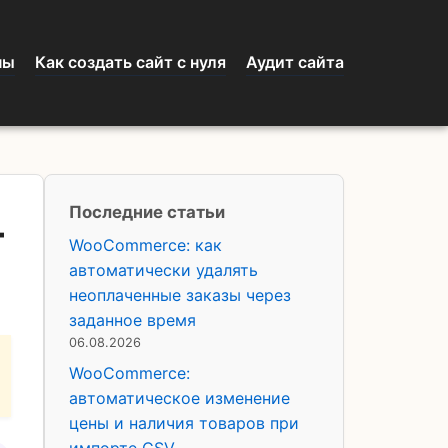
ны
Как создать сайт с нуля
Аудит сайта
Последние статьи
–
WooCommerce: как
автоматически удалять
неоплаченные заказы через
заданное время
06.08.2026
WooCommerce:
автоматическое изменение
цены и наличия товаров при