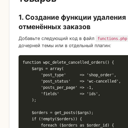
1. Создание функции удаления
отменённых заказов
Добавьте следующий код в файл
functions.php
дочерней темы или в отдельный плагин:
function wpc_delete_cancelled_orders() {

    $args = array(

        'post_type'      => 'shop_order',

        'post_status'    => 'wc-cancelled',

        'posts_per_page' => -1,

        'fields'         => 'ids',

    );

    $orders = get_posts($args);

    if (!empty($orders)) {

        foreach ($orders as $order_id) {
