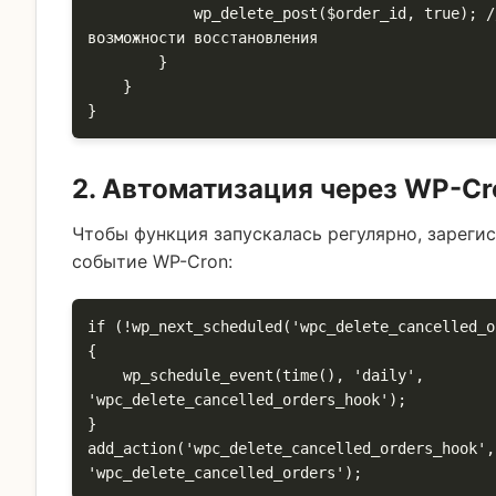
            wp_delete_post($order_id, true); // true - без 
возможности восстановления

        }

    }

}
2. Автоматизация через WP-Cr
Чтобы функция запускалась регулярно, зареги
событие WP-Cron:
if (!wp_next_scheduled('wpc_delete_cancelled_o
{

    wp_schedule_event(time(), 'daily', 
'wpc_delete_cancelled_orders_hook');

}

add_action('wpc_delete_cancelled_orders_hook',
'wpc_delete_cancelled_orders');